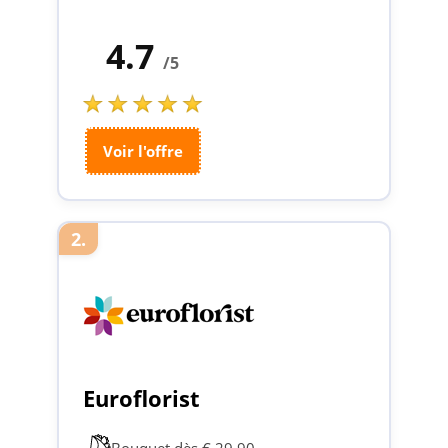
4.7
/5
Voir l'offre
2.
Euroflorist
Bouquet dès € 29.90